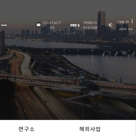
|
Log in
CONTACT
PEMCO
US
SYSTEM
Join us
연구소
해외사업