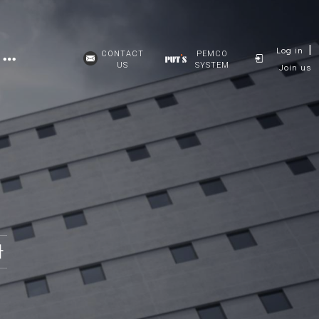
|
Log in
CONTACT
PEMCO
US
SYSTEM
Join us